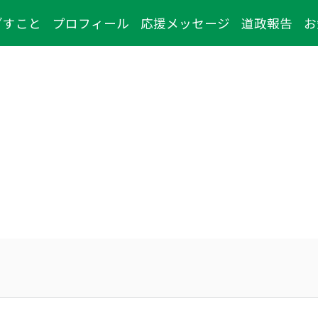
ざすこと
プロフィール
応援メッセージ
道政報告
お