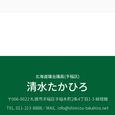
北海道議会議員(手稲区)
清水たかひろ
〒006-0022 札幌市手稲区手稲本町2条4丁目1-5 緑稜館
TEL. 011-213-8888／MAIL. info@shimizu-takahiro.net